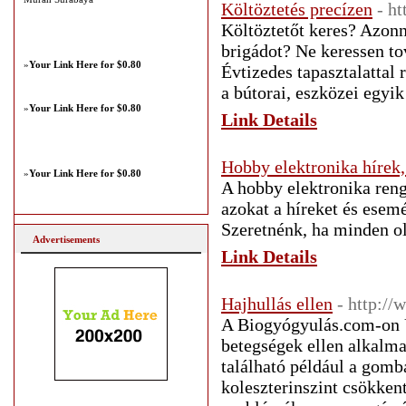
Költöztetés precízen
- ht
Költöztetőt keres? Azonn
brigádot? Ne keressen tov
»
Your Link Here for $0.80
Évtizedes tapasztalattal
a bútorai, eszközei egyik
»
Your Link Here for $0.80
Link Details
Hobby elektronika hírek
»
Your Link Here for $0.80
A hobby elektronika reng
azokat a híreket és esem
Szeretnénk, ha minden ol
Advertisements
Link Details
Hajhullás ellen
- http:/
A Biogyógyulás.com-on U
betegségek ellen alkalm
található például a gomb
koleszterinszint csökkent