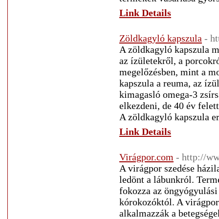
Link Details
Zöldkagyló kapszula
- h
A zöldkagyló kapszula me
az ízületekről, a porcok
megelőzésben, mint a mo
kapszula a reuma, az ízül
kimagasló omega-3 zsírs
elkezdeni, de 40 év fel
A zöldkagyló kapszula er
Link Details
Virágpor.com
- http://w
A virágpor szedése házil
ledönt a lábunkról. Term
fokozza az öngyógyulási 
kórokozóktól. A virágpo
alkalmazzák a betegsége