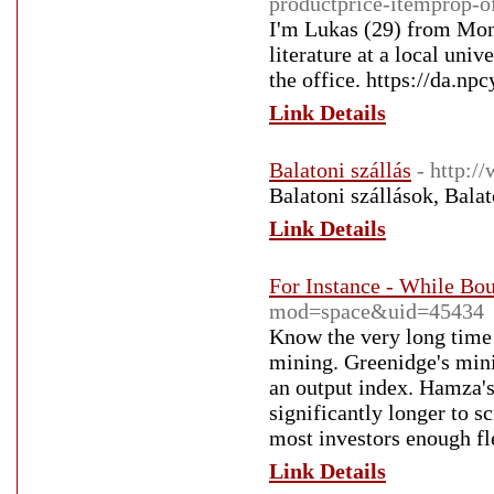
productprice-itemprop-o
I'm Lukas (29) from Mon
literature at a local univ
the office. https://da.
Link Details
Balatoni szállás
- http:/
Balatoni szállások, Bala
Link Details
For Instance - While Bou
mod=space&uid=45434
Know the very long time i
mining. Greenidge's mini
an output index. Hamza's
significantly longer to 
most investors enough fl
Link Details