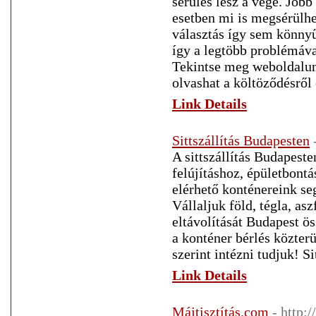
sérülés lesz a vége. Jobb
esetben mi is megsérülhe
választás így sem könnyű
így a legtöbb problémáva
Tekintse meg weboldalunk
olvashat a költöződésről 
Link Details
Sittszállítás Budapesten
A sittszállítás Budapes
felújításhoz, épületbont
elérhető konténereink se
Vállaljuk föld, tégla, as
eltávolítását Budapest ö
a konténer bérlés közterü
szerint intézni tudjuk! S
Link Details
Májtisztítás.com
- http: