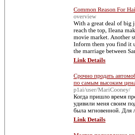
Common Reason For Hai
overview
With a great deal of big 
reach the top, Ileana mak
movie market. Another str
Inform them you find it u
the marriage between Sa
Link Details
Срочно продать автомо
по самым высоким цен
p1ai/user/MariCooney/
Когда пришло время про
удивили меня своим под
была мгновенной. Для л
Link Details