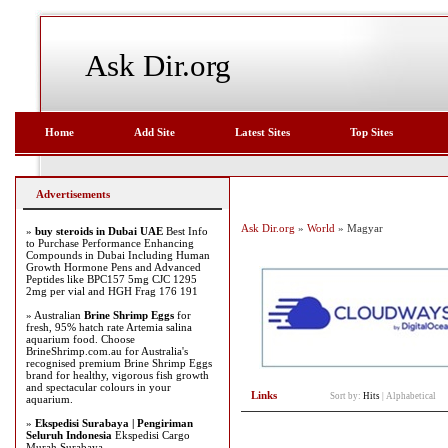
Ask Dir.org
Home
Add Site
Latest Sites
Top Sites
Advertisements
Ask Dir.org
»
World
» Magyar
»
buy steroids in Dubai UAE
Best Info
to Purchase Performance Enhancing
Compounds in Dubai Including Human
Growth Hormone Pens and Advanced
Peptides like BPC157 5mg CJC 1295
2mg per vial and HGH Frag 176 191
» Australian
Brine Shrimp Eggs
for
fresh, 95% hatch rate Artemia salina
aquarium food. Choose
BrineShrimp.com.au for Australia's
recognised premium Brine Shrimp Eggs
brand for healthy, vigorous fish growth
and spectacular colours in your
Links
Sort by:
Hits
|
Alphabetical
aquarium.
»
Ekspedisi Surabaya | Pengiriman
Seluruh Indonesia
Ekspedisi Cargo
Murah Surabaya