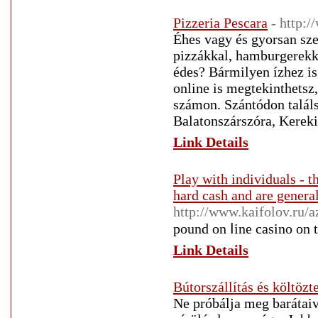
Pizzeria Pescara
- http:
Éhes vagy és gyorsan sze
pizzákkal, hamburgerekke
édes? Bármilyen ízhez is
online is megtekinthetsz
számon. Szántódon találs
Balatonszárszóra, Kerekib
Link Details
Play with individuals - 
hard cash and are genera
http://www.kaifolov.ru/a
pound оn ⅼine casino оn 
Link Details
Bútorszállítás és költözt
Ne próbálja meg barátaiva