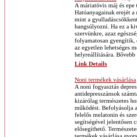
A máriatövis máj és epe 
Hatóanyagainak erejét a 
mint a gyulladáscsökkent
hangsúlyozni. Ha ez a k
szervünkre, azaz egészs
folyamatosan gyengítik, e
az egyetlen lehetséges m
helyreállítására. Bővebb
Link Details
Noni termékek vásárlása
A noni fogyasztás depres
antidepresszánsok számta
kizárólag természetes ho
működést. Befolyásolja a
felelős melatonin és szer
segítségével jelentősen 
elősegíthető. Természete
termékek vásárlása gyors 