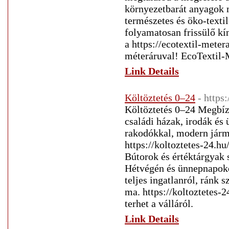
környezetbarát anyagok m
természetes és öko-texti
folyamatosan frissülő kí
a https://ecotextil-meter
méteráruval! EcoTextil-M
Link Details
Költöztetés 0–24
- https
Költöztetés 0–24 Megbízh
családi házak, irodák és 
rakodókkal, modern járm
https://koltoztetes-24.h
Bútorok és értéktárgyak s
Hétvégén és ünnepnapokon
teljes ingatlanról, ránk 
ma. https://koltoztetes-2
terhet a válláról.
Link Details