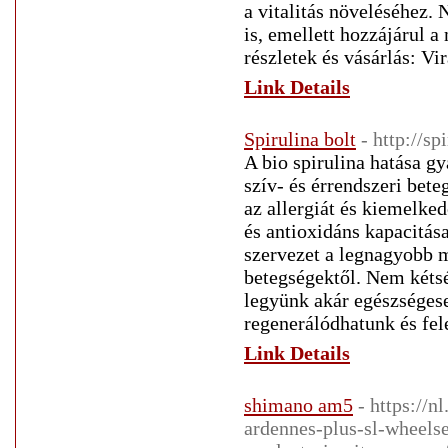
a vitalitás növeléséhez.
is, emellett hozzájárul a
részletek és vásárlás: V
Link Details
Spirulina bolt
- http://sp
A bio spirulina hatása gy
szív- és érrendszeri bet
az allergiát és kiemelked
és antioxidáns kapacitás
szervezet a legnagyobb m
betegségektől. Nem kétsé
legyünk akár egészséges
regenerálódhatunk és fel
Link Details
shimano am5
- https://
ardennes-plus-sl-wheelse