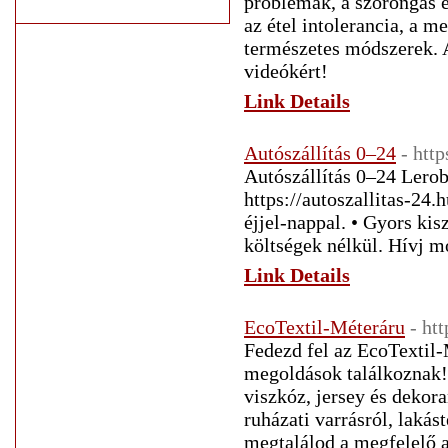
problémák, a szorongás é
az étel intolerancia, a m
természetes módszerek. A
videókért!
Link Details
Autószállítás 0–24
- http
Autószállítás 0–24 Lerob
https://autoszallitas-24
éjjel-nappal. • Gyors kis
költségek nélkül. Hívj mo
Link Details
EcoTextil-Méteráru
- ht
Fedezd fel az EcoTextil-M
megoldások találkoznak!
viszkóz, jersey és dekor
ruházati varrásról, lakás
megtalálod a megfelelő a