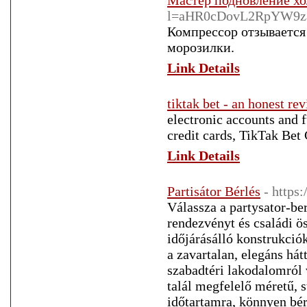
Мастер подновление хо
l=aHR0cDovL2RpYW9z
Компрессор отзывается
морозилки.
Link Details
tiktak bet - an honest re
electronic accounts and 
credit cards, TikTak Bet
Link Details
Partisátor Bérlés
- https
Válassza a partysator-be
rendezvényt és családi ö
időjárásálló konstrukció
a zavartalan, elegáns hát
szabadtéri lakodalomról 
talál megfelelő méretű, s
időtartamra, könnyen bére